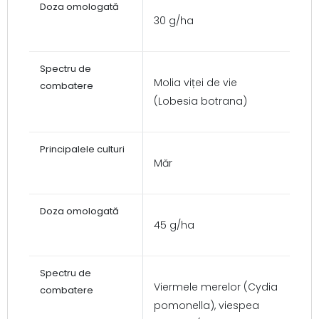
30 g/ha
Molia viței de vie
(Lobesia botrana)
Măr
45 g/ha
Viermele merelor (Cydia
pomonella), viespea