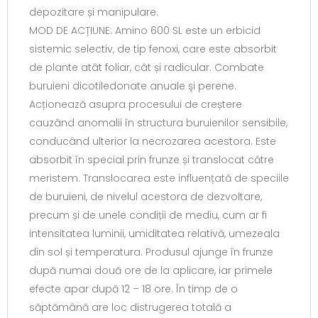
depozitare și manipulare.
MOD DE ACȚIUNE: Amino 600 SL este un erbicid
sistemic selectiv, de tip fenoxi, care este absorbit
de plante atât foliar, cât și radicular. Combate
buruieni dicotiledonate anuale şi perene.
Acționează asupra procesului de creștere
cauzând anomalii în structura buruienilor sensibile,
conducând ulterior la necrozarea acestora. Este
absorbit în special prin frunze și translocat către
meristem. Translocarea este influențată de speciile
de buruieni, de nivelul acestora de dezvoltare,
precum și de unele condiții de mediu, cum ar fi
intensitatea luminii, umiditatea relativă, umezeala
din sol și temperatura. Produsul ajunge în frunze
după numai două ore de la aplicare, iar primele
efecte apar după 12 – 18 ore. În timp de o
săptămână are loc distrugerea totală a