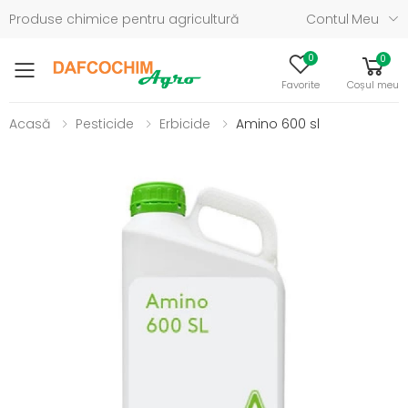
Produse chimice pentru agricultură
Contul Meu
0
0
Toggle mobile menu
Favorite
Coșul meu
Acasă
Pesticide
Erbicide
Amino 600 sl