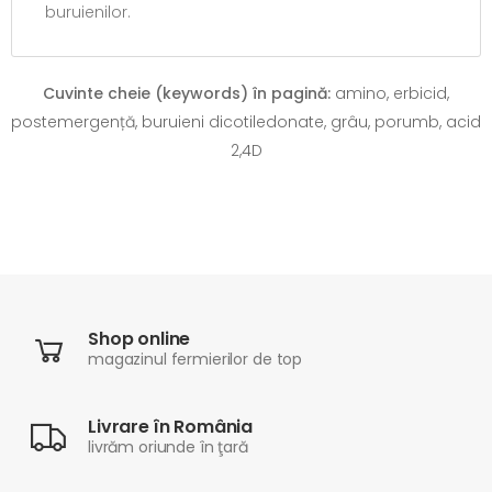
buruienilor.
Cuvinte cheie (keywords) în pagină:
amino, erbicid,
postemergență, buruieni dicotiledonate, grâu, porumb, acid
2,4D
Shop online
magazinul fermierilor de top
Livrare în România
livrăm oriunde în ţară