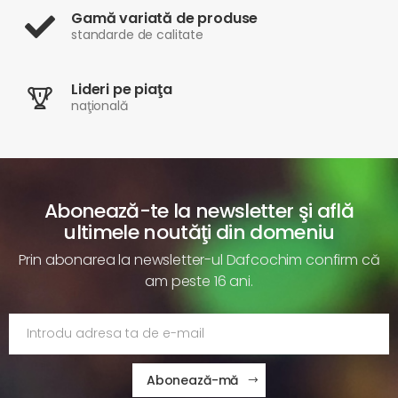
Gamă variată de produse
standarde de calitate
Lideri pe piaţa
naţională
Abonează-te la newsletter şi află
ultimele noutăţi din domeniu
Prin abonarea la newsletter-ul Dafcochim confirm că
am peste 16 ani.
Abonează-mă